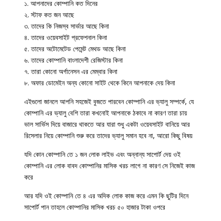
১. আপনাদের কোম্পানি কত দিনের
২. স্টাফ কত জন আছে
৩. তাদের কি নিজস্ব সার্ভার আছে কিনা
৪. তাদের ওয়েবসাইট প্রফেশনাল কিনা
৫. তাদের অটোমেটেড পেমেন্ট মেথড আছে কিনা
৬. তাদের কোম্পানি বাংলাদেশী রেজিস্টার কিনা
৭. তারা কোনো অর্গানেসন এর মেম্বার কিনা
৮. অফার ডোমেইন অন্য কোনো সাইট থেকে কিনে আপনাকে দেয় কিনা
এইগুলো জানলে আপনি সহজেই বুজতে পারবেন কোম্পানি এর ভ্যালু সম্পর্কে, যে
কোম্পানি এর ভ্যালু বেশি তারা কখনোই আপনাকে ঠকাবে না কারণ তারা চায়
ভাল সার্ভিস দিয়ে বাজারে থাকতে আর যারা শুধু একটা ওয়েবসাইট বানিয়ে আর
রিসেলার নিয়ে কোম্পানি শুরু করে তাদের ভ্যালু সমান হবে না, আরো কিছু বিষয়
যদি কোন কোম্পানি তে ১ জন লোক লাইভ এবং অন্নান্য সাপোর্ট দেয় ওই
কোম্পানি এর লোক বাবদ কোম্পানির মাসিক খরচ লাগে না কারণ সে নিজেই কাজ
করে
আর যদি ওই কোম্পানি তে ৪ এর অদিক লোক কাজ করে এমন কি ছুটির দিনে
সাপোর্ট পান তাহলে কোম্পানির মাসিক খরচ ৫০ হাজার টাকা ওপরে